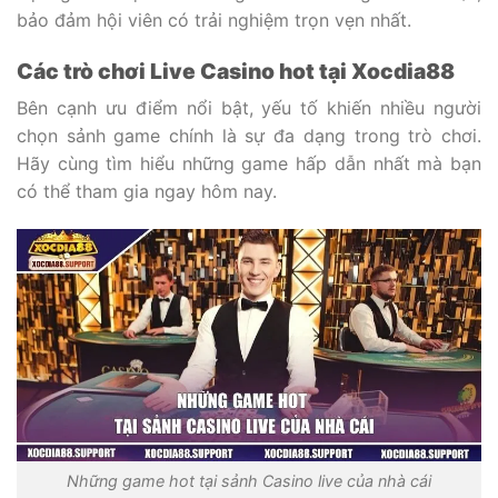
bảo đảm hội viên có trải nghiệm trọn vẹn nhất.
Các trò chơi Live Casino hot tại Xocdia88
Bên cạnh ưu điểm nổi bật, yếu tố khiến nhiều người
chọn sảnh game chính là sự đa dạng trong trò chơi.
Hãy cùng tìm hiểu những game hấp dẫn nhất mà bạn
có thể tham gia ngay hôm nay.
Những game hot tại sảnh Casino live của nhà cái