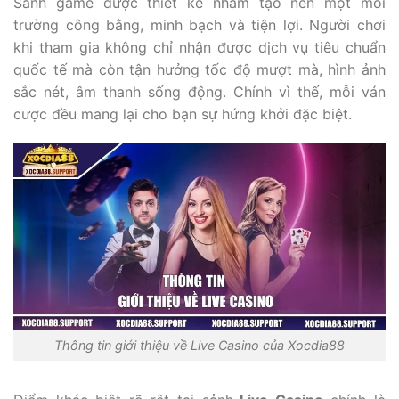
Sảnh game được thiết kế nhằm tạo nên một môi
trường công bằng, minh bạch và tiện lợi. Người chơi
khi tham gia không chỉ nhận được dịch vụ tiêu chuẩn
quốc tế mà còn tận hưởng tốc độ mượt mà, hình ảnh
sắc nét, âm thanh sống động. Chính vì thế, mỗi ván
cược đều mang lại cho bạn sự hứng khởi đặc biệt.
Thông tin giới thiệu về Live Casino của Xocdia88