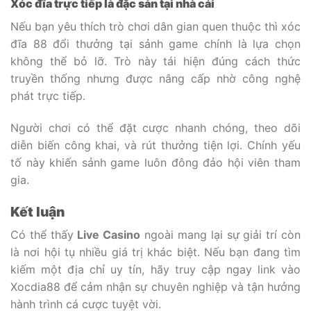
Xóc đĩa trực tiếp là đặc sản tại nhà cái
Nếu bạn yêu thích trò chơi dân gian quen thuộc thì xóc
đĩa 88 đổi thưởng tại sảnh game chính là lựa chọn
không thể bỏ lỡ. Trò này tái hiện đúng cách thức
truyền thống nhưng được nâng cấp nhờ công nghệ
phát trực tiếp.
Người chơi có thể đặt cược nhanh chóng, theo dõi
diễn biến công khai, và rút thưởng tiện lợi. Chính yếu
tố này khiến sảnh game luôn đông đảo hội viên tham
gia.
Kết luận
Có thể thấy
Live Casino
ngoài mang lại sự giải trí còn
là nơi hội tụ nhiều giá trị khác biệt. Nếu bạn đang tìm
kiếm một địa chỉ uy tín, hãy truy cập ngay link vào
Xocdia88 để cảm nhận sự chuyên nghiệp và tận hưởng
hành trình cá cược tuyệt vời.