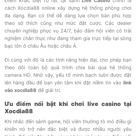
Điểm khác biệt rõ rệt tại sảnh
Live Casino
chính là
cách Xocdia88 online xây dựng hệ thống phòng chơi
đa dạng. Bạn có thể dễ dàng lựa chọn bàn phù hợp
theo sở thích cũng như mức đặt cược. Các dealer
chuyên nghiệp phục vụ 24/7, bảo đảm hội viên có trải
nghiệm chân thực như đang tham gia trực tiếp tại sòng
bạc lớn ở châu Âu hoặc châu Á.
Đi cùng với đó là các tính năng hiện đại, cho phép bạn
theo dõi toàn bộ quá trình chia bài qua hệ thống
camera HD. Nhờ vậy, yếu tố minh bạch luôn được đặt
lên hàng đầu để bạn yên tâm khi đặt niềm tin vào
link
vào xocdia88
để giải trí.
Ưu điểm nổi bật khi chơi live casino tại
Xocdia88
Khi nhắc đến sảnh game, hội viên thường tò mò điều gì
khiến nó trở nên đặc biệt và được nhiều người yêu