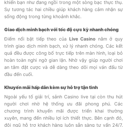
khiến bạn như đang ngồi trong một sòng bạc thực thụ.
Sự tương tác hai chiều giúp khách hàng cảm nhận sự
sống động trong từng khoảnh khắc.
Giao dịch minh bạch với tốc độ cực kỳ nhanh chóng
Điểm nổi bật tiếp theo của
Live Casino
nằm ở quy
trình giao dịch minh bạch, xử lý nhanh chóng. Các kết
quả đều được công bố trực tiếp trên màn hình, loại bỏ
hoàn toàn nghi ngờ gian lận. Nhờ vậy giúp người chơi
an tâm đặt cược và dễ dàng theo dõi mọi ván đấu từ
đầu đến cuối.
Khuyến mãi hấp dẫn kèm sự hỗ trợ tận tình
Ngoài yếu tố giải trí, sảnh Casino live tại còn thu hút
người chơi nhờ hệ thống ưu đãi phong phú. Các
chương trình khuyến mãi được triển khai thường
xuyên, mang đến nhiều lợi ích thiết thực. Bên cạnh đó,
đội ngũ hỗ trợ khách hàng luôn sẵn sàng tư vấn 24/7,