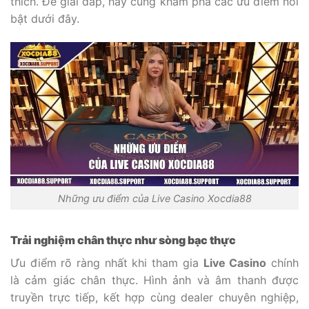
thích. Để giải đáp, hãy cùng khám phá các ưu điểm nổi
bật dưới đây.
Những ưu điểm của Live Casino Xocdia88
Trải nghiệm chân thực như sòng bạc thực
Ưu điểm rõ ràng nhất khi tham gia
Live Casino
chính
là cảm giác chân thực. Hình ảnh và âm thanh được
truyền trực tiếp, kết hợp cùng dealer chuyên nghiệp,