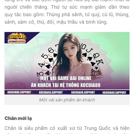
người chiến thắng. Thứ tự sức mạnh giảm dần theo
quy tắc bao gồm: Thùng phá sảnh, tứ quý, cù lũ, thùng,
sảnh, sám cô, thú, đôi, mậu thầu và binh lủng.
Một vài sản phẩm ăn khách
Chắn mới lạ
Chắn là siêu phẩm có xuất xứ từ Trung Quốc và hiện