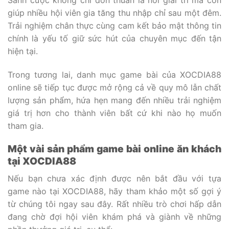
giúp nhiều hội viên gia tăng thu nhập chỉ sau một đêm.
Trải nghiệm chân thực cùng cam kết bảo mật thông tin
chính là yếu tố giữ sức hút của chuyên mục đến tận
hiện tại.
Trong tương lai, danh mục game bài của XOCDIA88
online sẽ tiếp tục được mở rộng cả về quy mô lẫn chất
lượng sản phẩm, hứa hẹn mang đến nhiều trải nghiệm
giá trị hơn cho thành viên bất cứ khi nào họ muốn
tham gia.
Một vài sản phẩm game bài online ăn khách
tại XOCDIA88
Nếu bạn chưa xác định được nên bắt đầu với tựa
game nào tại XOCDIA88, hãy tham khảo một số gợi ý
từ chúng tôi ngay sau đây. Rất nhiều trò chơi hấp dẫn
đang chờ đợi hội viên khám phá và giành về những