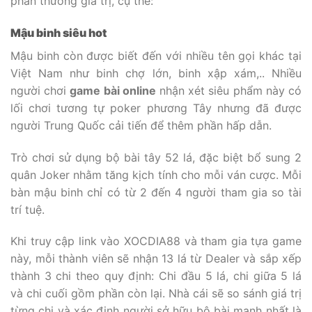
phần thưởng giá trị, cụ thể:
Mậu binh siêu hot
Mậu binh còn được biết đến với nhiều tên gọi khác tại
Việt Nam như binh chợ lớn, binh xập xám,.. Nhiều
người chơi
game bài online
nhận xét siêu phẩm này có
lối chơi tương tự poker phương Tây nhưng đã được
người Trung Quốc cải tiến để thêm phần hấp dẫn.
Trò chơi sử dụng bộ bài tây 52 lá, đặc biệt bổ sung 2
quân Joker nhằm tăng kịch tính cho mỗi ván cược. Mỗi
bàn mậu binh chỉ có từ 2 đến 4 người tham gia so tài
trí tuệ.
Khi truy cập link vào XOCDIA88 và tham gia tựa game
này, mỗi thành viên sẽ nhận 13 lá từ Dealer và sắp xếp
thành 3 chi theo quy định: Chi đầu 5 lá, chi giữa 5 lá
và chi cuối gồm phần còn lại. Nhà cái sẽ so sánh giá trị
từng chi và xác định người sở hữu bộ bài mạnh nhất là