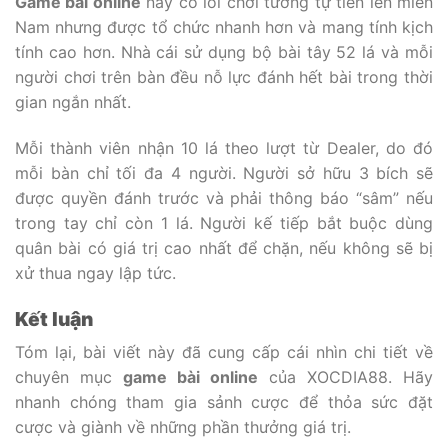
Game bài online
này có lối chơi tương tự tiến lên miền
Nam nhưng được tổ chức nhanh hơn và mang tính kịch
tính cao hơn. Nhà cái sử dụng bộ bài tây 52 lá và mỗi
người chơi trên bàn đều nỗ lực đánh hết bài trong thời
gian ngắn nhất.
Mỗi thành viên nhận 10 lá theo lượt từ Dealer, do đó
mỗi bàn chỉ tối đa 4 người. Người sở hữu 3 bích sẽ
được quyền đánh trước và phải thông báo “sâm” nếu
trong tay chỉ còn 1 lá. Người kế tiếp bắt buộc dùng
quân bài có giá trị cao nhất để chặn, nếu không sẽ bị
xử thua ngay lập tức.
Kết luận
Tóm lại, bài viết này đã cung cấp cái nhìn chi tiết về
chuyên mục
game bài online
của XOCDIA88. Hãy
nhanh chóng tham gia sảnh cược để thỏa sức đặt
cược và giành về những phần thưởng giá trị.