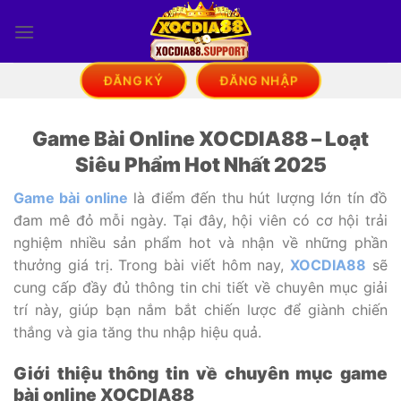
Bỏ
qua
nội
dung
ĐĂNG KÝ
ĐĂNG NHẬP
Game Bài Online XOCDIA88 – Loạt
Siêu Phẩm Hot Nhất 2025
Game bài online
là điểm đến thu hút lượng lớn tín đồ
đam mê đỏ mỗi ngày. Tại đây, hội viên có cơ hội trải
nghiệm nhiều sản phẩm hot và nhận về những phần
thưởng giá trị. Trong bài viết hôm nay,
XOCDIA88
sẽ
cung cấp đầy đủ thông tin chi tiết về chuyên mục giải
trí này, giúp bạn nắm bắt chiến lược để giành chiến
thắng và gia tăng thu nhập hiệu quả.
Giới thiệu thông tin về chuyên mục game
bài online XOCDIA88