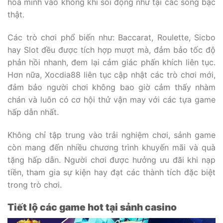
hòa mình vào không khí sôi động như tại các sòng bạc
thật.
Các trò chơi phổ biến như: Baccarat, Roulette, Sicbo
hay Slot đều được tích hợp mượt mà, đảm bảo tốc độ
phản hồi nhanh, đem lại cảm giác phấn khích liên tục.
Hơn nữa, Xocdia88 liên tục cập nhật các trò chơi mới,
đảm bảo người chơi không bao giờ cảm thấy nhàm
chán và luôn có cơ hội thử vận may với các tựa game
hấp dẫn nhất.
Không chỉ tập trung vào trải nghiệm chơi, sảnh game
còn mang đến nhiều chương trình khuyến mãi và quà
tặng hấp dẫn. Người chơi được hưởng ưu đãi khi nạp
tiền, tham gia sự kiện hay đạt các thành tích đặc biệt
trong trò chơi.
Tiết lộ các game hot tại sảnh casino